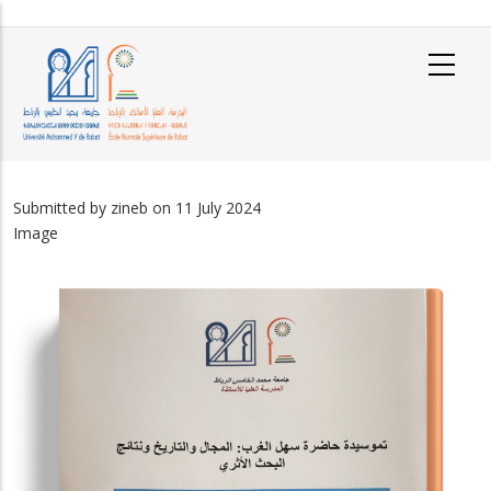
Skip
to
main
content
Submitted by
zineb
on 11 July 2024
Image