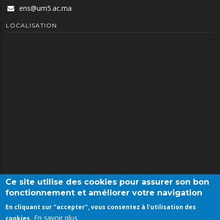
ens@um5.ac.ma
LOCALISATION
Ce site utilise des cookies pour assurer son bon
fonctionnement et améliorer votre navigation
En cliquant sur "accepter", vous consentez à l'utilisation des
Université Mohammed V Rabat
En savoir plus
cookies.