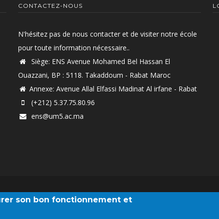
CONTACTEZ-NOUS
L
N'hésitez pas de nous contacter et de visiter notre école
pour toute information nécessaire..
Siège: ENS Avenue Mohamed Bel Hassan El
Ouazzani, BP : 5118. Takaddoum - Rabat Maroc
Annexe: Avenue Allal Elfassi Madinat Al irfane - Rabat
(+212) 5.37.75.80.96
ens@um5.ac.ma
Université Mohammed V Rabat
surer son bon fonctionnement et
© Copyright 2024.
ENS-Rabat
. All Rights Reserved.