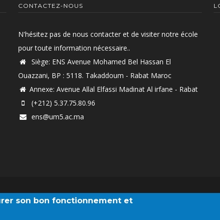
CONTACTEZ-NOUS
L
N'hésitez pas de nous contacter et de visiter notre école
pour toute information nécessaire..
Siège: ENS Avenue Mohamed Bel Hassan El
Ouazzani, BP : 5118. Takaddoum - Rabat Maroc
Annexe: Avenue Allal Elfassi Madinat Al irfane - Rabat
(+212) 5.37.75.80.96
ens@um5.ac.ma
Université Mohammed V Rabat
surer son bon fonctionnement et
© Copyright 2024.
ENS-Rabat
. All Rights Reserved.